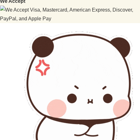
We Accept