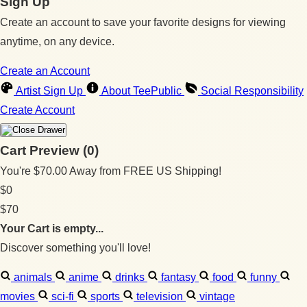
Sign Up
Create an account to save your favorite designs for viewing
anytime, on any device.
Create an Account
Artist Sign Up
About TeePublic
Social Responsibility
Create Account
Cart Preview (0)
You're
$70.00
Away from
FREE US Shipping!
$0
$70
Your Cart is empty...
Discover something you'll love!
animals
anime
drinks
fantasy
food
funny
movies
sci-fi
sports
television
vintage