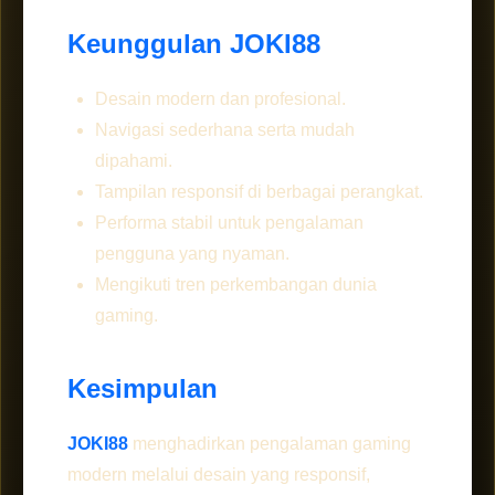
Keunggulan JOKI88
Desain modern dan profesional.
Navigasi sederhana serta mudah
dipahami.
Tampilan responsif di berbagai perangkat.
Performa stabil untuk pengalaman
pengguna yang nyaman.
Mengikuti tren perkembangan dunia
gaming.
Kesimpulan
JOKI88
menghadirkan pengalaman gaming
modern melalui desain yang responsif,