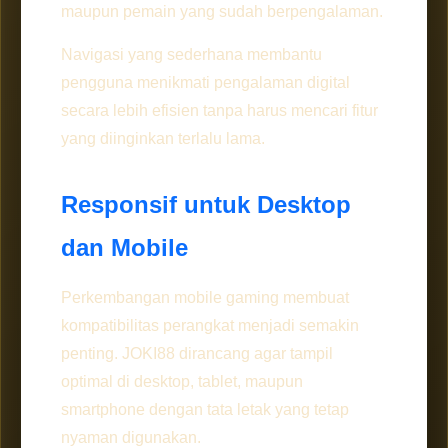
maupun pemain yang sudah berpengalaman.
Navigasi yang sederhana membantu
pengguna menikmati pengalaman digital
secara lebih efisien tanpa harus mencari fitur
yang diinginkan terlalu lama.
Responsif untuk Desktop
dan Mobile
Perkembangan mobile gaming membuat
kompatibilitas perangkat menjadi semakin
penting. JOKI88 dirancang agar tampil
optimal di desktop, tablet, maupun
smartphone dengan tata letak yang tetap
nyaman digunakan.