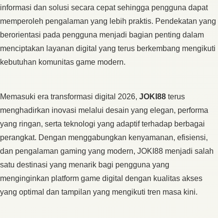
informasi dan solusi secara cepat sehingga pengguna dapat
memperoleh pengalaman yang lebih praktis. Pendekatan yang
berorientasi pada pengguna menjadi bagian penting dalam
menciptakan layanan digital yang terus berkembang mengikuti
kebutuhan komunitas game modern.
Memasuki era transformasi digital 2026,
JOKI88
terus
menghadirkan inovasi melalui desain yang elegan, performa
yang ringan, serta teknologi yang adaptif terhadap berbagai
perangkat. Dengan menggabungkan kenyamanan, efisiensi,
dan pengalaman gaming yang modern, JOKI88 menjadi salah
satu destinasi yang menarik bagi pengguna yang
menginginkan platform game digital dengan kualitas akses
yang optimal dan tampilan yang mengikuti tren masa kini.