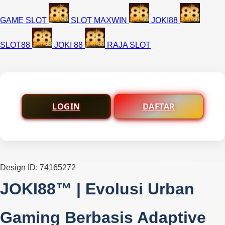
GAME SLOT
SLOT MAXWIN
JOKI88
SLOT88
JOKI 88
RAJA SLOT
LOGIN
DAFTAR
Design ID: 74165272
JOKI88™ | Evolusi Urban
Gaming Berbasis Adaptive