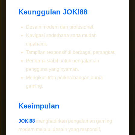
Keunggulan JOKI88
Desain modern dan profesional.
Navigasi sederhana serta mudah
dipahami.
Tampilan responsif di berbagai perangkat.
Performa stabil untuk pengalaman
pengguna yang nyaman.
Mengikuti tren perkembangan dunia
gaming.
Kesimpulan
JOKI88
menghadirkan pengalaman gaming
modern melalui desain yang responsif,