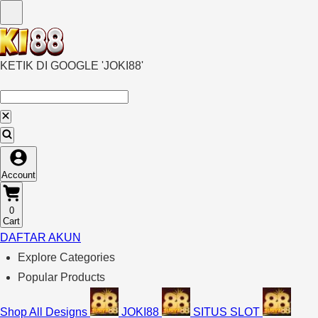
KETIK DI GOOGLE 'JOKI88'
Account
0
Cart
DAFTAR AKUN
Explore Categories
Popular Products
Shop All Designs
JOKI88
SITUS SLOT