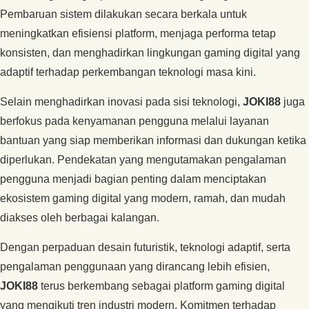
Pembaruan sistem dilakukan secara berkala untuk
meningkatkan efisiensi platform, menjaga performa tetap
konsisten, dan menghadirkan lingkungan gaming digital yang
adaptif terhadap perkembangan teknologi masa kini.
Selain menghadirkan inovasi pada sisi teknologi,
JOKI88
juga
berfokus pada kenyamanan pengguna melalui layanan
bantuan yang siap memberikan informasi dan dukungan ketika
diperlukan. Pendekatan yang mengutamakan pengalaman
pengguna menjadi bagian penting dalam menciptakan
ekosistem gaming digital yang modern, ramah, dan mudah
diakses oleh berbagai kalangan.
Dengan perpaduan desain futuristik, teknologi adaptif, serta
pengalaman penggunaan yang dirancang lebih efisien,
JOKI88
terus berkembang sebagai platform gaming digital
yang mengikuti tren industri modern. Komitmen terhadap