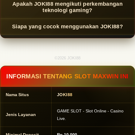
Apakah JOKI88 mengikuti perkembangan
sehingga pengguna dapat berpindah fitur secara lebih cepat dan
teknologi gaming?
efisien tanpa proses yang rumit.
JOKI88 terus mengembangkan pengalaman digital melalui
Siapa yang cocok menggunakan JOKI88?
optimalisasi sistem, peningkatan performa, dan desain
antarmuka yang mengikuti tren teknologi modern.
Platform ini cocok bagi pengguna yang menginginkan
pengalaman gaming digital dengan tampilan modern, akses
yang praktis, dan performa yang responsif di berbagai
©2026 JOKI88
perangkat.
INFORMASI TENTANG SLOT MAXWIN INI
Nama Situs
JOKI88
GAME SLOT - Slot Online - Casino
Jenis Layanan
Live.
Minimal Deposit
Rp 10.000