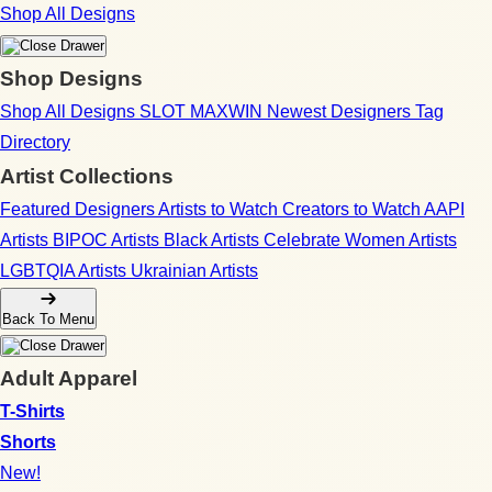
Shop All Designs
Shop Designs
Shop All Designs
SLOT MAXWIN
Newest Designers
Tag
Directory
Artist Collections
Featured Designers
Artists to Watch
Creators to Watch
AAPI
Artists
BIPOC Artists
Black Artists
Celebrate Women Artists
LGBTQIA Artists
Ukrainian Artists
Back To Menu
Adult Apparel
T-Shirts
Shorts
New!