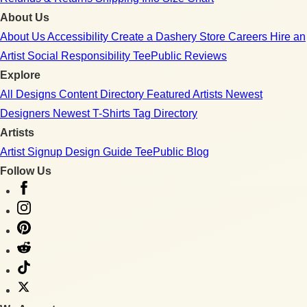
About Us
About Us
Accessibility
Create a Dashery Store
Careers
Hire an
Artist
Social Responsibility
TeePublic Reviews
Explore
All Designs
Content Directory
Featured Artists
Newest
Designers
Newest T-Shirts
Tag Directory
Artists
Artist Signup
Design Guide
TeePublic Blog
Follow Us