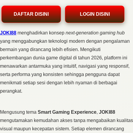
DAFTAR DISINI
LOGIN DISINI
JOKI88
menghadirkan konsep
next-generation gaming hub
yang menggabungkan teknologi modern dengan pengalaman
bermain yang dirancang lebih efisien. Mengikuti
perkembangan dunia game digital di tahun 2026, platform ini
menawarkan antarmuka yang intuitif, navigasi yang responsif,
serta performa yang konsisten sehingga pengguna dapat
menikmati setiap sesi dengan lebih nyaman di berbagai
perangkat.
Mengusung tema
Smart Gaming Experience
,
JOKI88
mengutamakan kemudahan akses tanpa mengabaikan kualitas
visual maupun kecepatan sistem. Setiap elemen dirancang