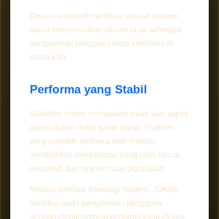
Desain responsif membuat seluruh elemen
dapat menyesuaikan ukuran layar sehingga
pengalaman pengguna tetap konsisten di
mana saja.
Performa yang Stabil
Stabilitas sistem merupakan salah satu aspek
utama dalam dunia game digital. Platform
yang memiliki performa baik mampu
memberikan pengalaman yang lebih lancar,
responsif, dan nyaman saat digunakan.
Melalui optimasi teknologi modern, JOKI88
berfokus pada pengalaman pengguna
dengan menghadirkan performa yang efisien