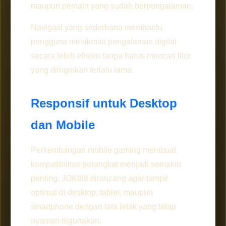
maupun pemain yang sudah berpengalaman.
Navigasi yang sederhana membantu
pengguna menikmati pengalaman digital
secara lebih efisien tanpa harus mencari fitur
yang diinginkan terlalu lama.
Responsif untuk Desktop
dan Mobile
Perkembangan mobile gaming membuat
kompatibilitas perangkat menjadi semakin
penting. JOKI88 dirancang agar tampil
optimal di desktop, tablet, maupun
smartphone dengan tata letak yang tetap
nyaman digunakan.