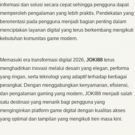
informasi dan solusi secara cepat sehingga pengguna dapat
memperoleh pengalaman yang lebih praktis. Pendekatan yang
berorientasi pada pengguna menjadi bagian penting dalam
menciptakan layanan digital yang terus berkembang mengikuti
kebutuhan komunitas game modern.
Memasuki era transformasi digital 2026,
JOKI88
terus
menghadirkan inovasi melalui desain yang elegan, performa
yang ringan, serta teknologi yang adaptif terhadap berbagai
perangkat. Dengan menggabungkan kenyamanan, efisiensi,
dan pengalaman gaming yang modern, JOKI88 menjadi salah
satu destinasi yang menarik bagi pengguna yang
menginginkan platform game digital dengan kualitas akses
yang optimal dan tampilan yang mengikuti tren masa kini.